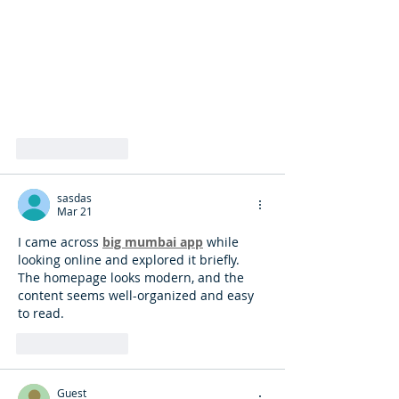
Like
Reply
sasdas
Mar 21
I came across 
big mumbai app
 while 
looking online and explored it briefly. 
The homepage looks modern, and the 
content seems well-organized and easy 
to read.
Like
Reply
Guest