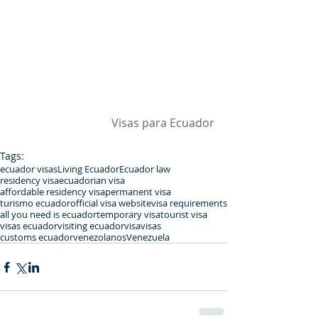
Visas para Ecuador
Tags:
ecuador visas
Living Ecuador
Ecuador law
residency visa
ecuadorian visa
affordable residency visa
permanent visa
turismo ecuador
official visa website
visa requirements
all you need is ecuador
temporary visa
tourist visa
visas ecuador
visiting ecuador
visa
visas
customs ecuador
venezolanos
Venezuela