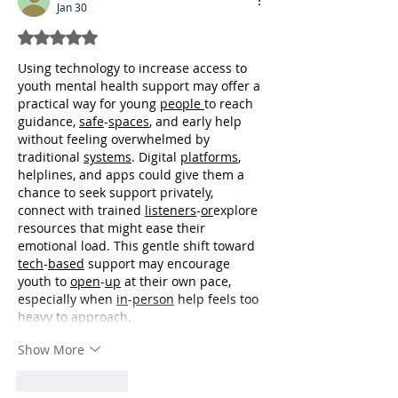
Jan 30
Rated 5 out of 5 stars.
Using technology to increase access to 
youth mental health support may offer a 
practical way for young 
people
to reach 
guidance, 
safe
-
spaces
, and early help 
without feeling overwhelmed by 
traditional 
systems
. Digital 
platforms
, 
helplines, and apps could give them a 
chance to seek support privately, 
connect with trained 
listeners
-
or
explore 
resources that might ease their 
emotional load. This gentle shift toward 
tech
-
based
 support may encourage 
youth to 
open
-
up
 at their own pace, 
especially when 
in
-
person
 help feels too 
heavy to approach.
Show More
Like
Reply