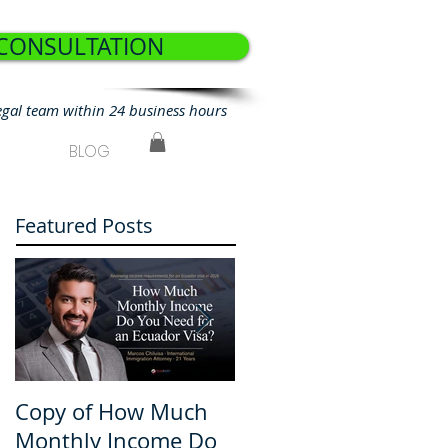
 CONSULTATION
egal team within 24 business hours
BLOG
Featured Posts
Copy of How Much
How Much Monthly
Monthly Income Do
Income Do You Nee