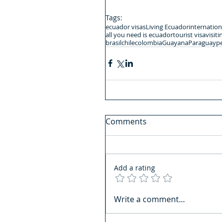
Tags:
ecuador visas
Living Ecuador
internationa
all you need is ecuador
tourist visa
visit
brasil
chile
colombia
Guayana
Paraguay
p
Comments
Add a rating
Write a comment...