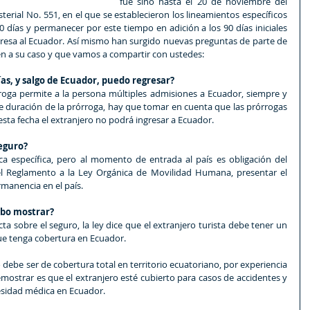
fue sino hasta el 20 de noviembre del 
erial No. 551, en el que se establecieron los lineamientos específicos 
 días y permanecer por este tiempo en adición a los 90 días iniciales 
resa al Ecuador. Así mismo han surgido nuevas preguntas de parte de 
uen a su caso y que vamos a compartir con ustedes:
días, y salgo de Ecuador, puedo regresar?
rroga permite a la persona múltiples admisiones a Ecuador, siempre y 
 duración de la prórroga, hay que tomar en cuenta que las prórrogas 
esta fecha el extranjero no podrá ingresar a Ecuador.
seguro?
 específica, pero al momento de entrada al país es obligación del 
del Reglamento a la Ley Orgánica de Movilidad Humana, presentar el 
manencia en el país.
ebo mostrar?
 sobre el seguro, la ley dice que el extranjero turista debe tener un 
ue tenga cobertura en Ecuador.
o debe ser de cobertura total en territorio ecuatoriano, por experiencia 
ostrar es que el extranjero esté cubierto para casos de accidentes y 
cesidad médica en Ecuador.