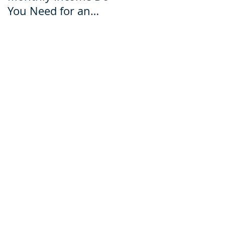
You Need for an
for an Ecuador Visa?
Ecuador Visa?