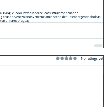
l living
Ecuador law
ecuador
ecuaassist
turismo ecuador
ing ecuador
venezolanos
Venezuela
ministerio de turismo
argentina
bolivia
eru
Suriname
Uruguay
Rated 0 out of 5 stars.
No ratings yet